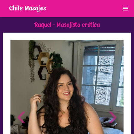
Chile Masajes
Raquel - Masajista erótica
‹
›